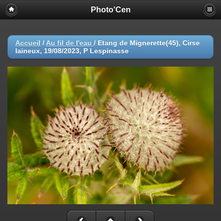
Photo'Cen
Accueil
/
Au fil de l'eau
/
Etang de Mignerette(45), Cirse
laineux, 19/08/2023, P Lespinasse