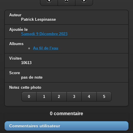
Auteur
Patrick Lespinasse
Ajoutée le
Samedi 9 Décembre 2023
Albums
Au fil de l'eau
Visites
10613
Score
pas de note
Notez cette photo
0
1
2
3
4
5
0 commentaire
Commentaires utilisateur