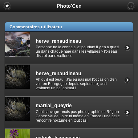
Photo'Cen
Commentaires utilisateur
herve_renaudineau
Personne ne le connais, et pourtant il y en a quasi
un dans chaque haie dans les villages > l'oiseau
discret par excellence.
herve_renaudineau
Ah qu'il est beau ! J'ai eu pas mal l'occasion d'en
voir en Bourgogne depuis septembre, c'est
vraiment un bel animal !
martial_queyrie
Chat sauvage...mais pas photographié en Région
Centre Val de Loire ni même en France ! une belle
rencontre nocturne en tout cas !
patrick_lespinasse