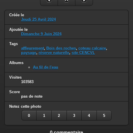
Créée le
Jeudi 25 Avril 2024
Ajoutée le
Dimanche 9 Juin 2024
Tags
affleurement
,
Bois des roches
,
coteau calcaire
,
paysage
,
réserve naturelle
,
site CENCVL
Albums
Au fil de l'eau
Visites
103583
Score
pas de note
Notez cette photo
0
1
2
3
4
5
0 commentaire