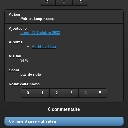
Auteur
Patrick Lespinasse
Ajoutée le
Lundi 30 Octobre 2023
Albums
Au fil de l'eau
Visites
9470
Score
pas de note
Notez cette photo
0
1
2
3
4
5
0 commentaire
Commentaires utilisateur