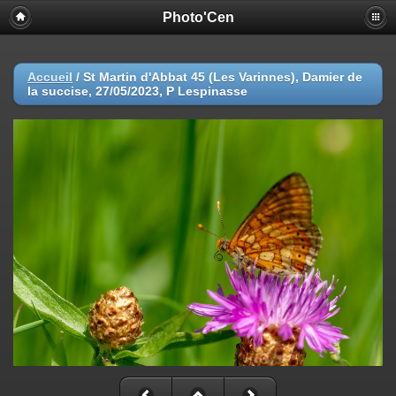
Photo'Cen
Accueil
/
St Martin d'Abbat 45 (Les Varinnes), Damier de
la succise, 27/05/2023, P Lespinasse