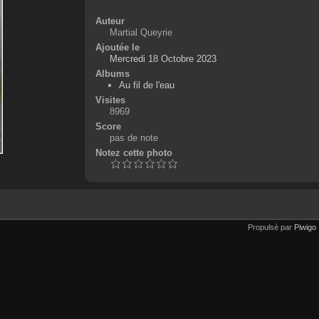
Auteur
Martial Queyrie
Ajoutée le
Mercredi 18 Octobre 2023
Albums
Au fil de l'eau
Visites
8969
Score
pas de note
Notez cette photo
Propulsé par
Piwigo