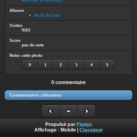
Mercredi 14 Juin 2023
Albums
Au fil de l'eau
Visites
9163
Score
pas de note
Notez cette photo
0
1
2
3
4
5
0 commentaire
Commentaires utilisateur
Propulsé par
Piwigo
Affichage :
Mobile
|
Classique