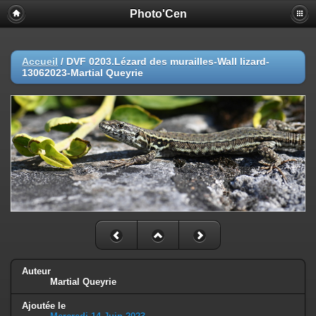
Photo'Cen
Accueil
/
DVF 0203.Lézard des murailles-Wall lizard-
13062023-Martial Queyrie
Auteur
Martial Queyrie
Ajoutée le