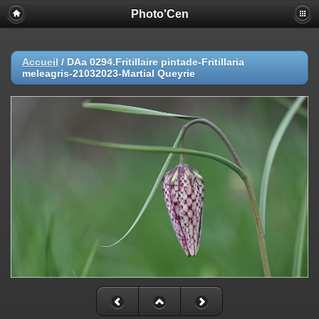
Photo'Cen
Accueil
/
DAa 0294.Fritillaire pintade-Fritillaria
meleagris-21032023-Martial Queyrie