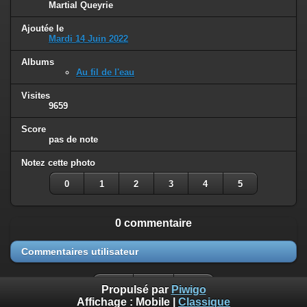
Martial Queyrie
Ajoutée le
Mardi 14 Juin 2022
Albums
Au fil de l'eau
Visites
9659
Score
pas de note
Notez cette photo
0
1
2
3
4
5
0 commentaire
Commentaires utilisateur
Propulsé par
Piwigo
Affichage :
Mobile
|
Classique