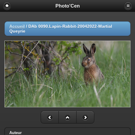
Photo'Cen
Accueil
/
DAb 0090.Lapin-Rabbit-20042022-Martial
Queyrie
Auteur