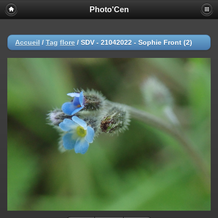
Photo'Cen
Accueil
/
Tag
flore
/
SDV - 21042022 - Sophie Front (2)