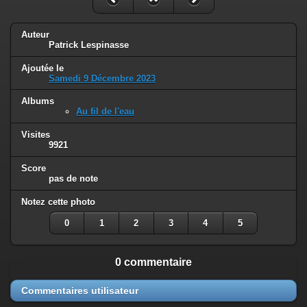
Auteur
Patrick Lespinasse
Ajoutée le
Samedi 9 Décembre 2023
Albums
Au fil de l'eau
Visites
9921
Score
pas de note
Notez cette photo
0
1
2
3
4
5
0 commentaire
Commentaires utilisateur