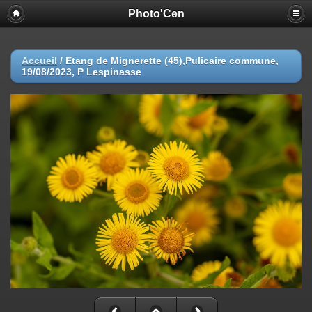
Photo'Cen
Accueil
/
Etang de Mignerette (45),Pulicaire commune,
19/08/2023, P Lespinasse