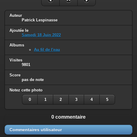
Auteur
Patrick Lespinasse
Ajoutée le
Samedi 18 Juin 2022
Albums
Au fil de l'eau
Visites
9801
Score
pas de note
Notez cette photo
0
1
2
3
4
5
0 commentaire
Commentaires utilisateur