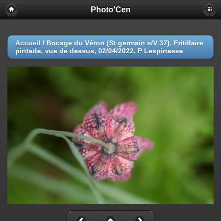
Photo'Cen
Accueil
/
Bocage du Véron (St germain s/V 37), Fritillaire
pintade, vue de dessus, 02/04/2022, P Lespinasse