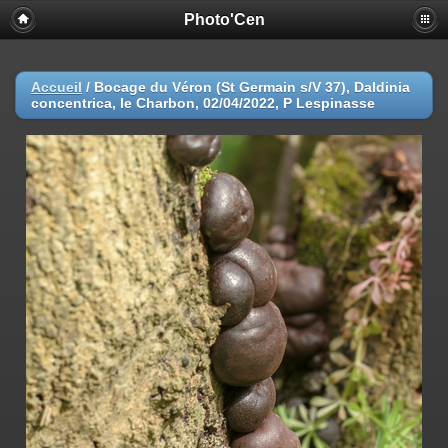
Photo'Cen
Accueil
/
Bocage du Véron (St Germain s/V 37), Daldinia
concentrica, le Charbon, 02/04/2022, P Lespinasse