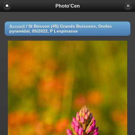
Photo'Cen
Accueil
/
St Brisson (45) Grands Buissons, Orchis
pyramidal, 05/2022, P Lespinasse